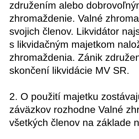
združením alebo dobrovoľný
zhromaždenie. Valné zhroma
svojich členov. Likvidátor na
s likvidačným majetkom nalo
zhromaždenia. Zánik združeni
skončení likvidácie MV SR.
2. O použití majetku zostáva
záväzkov rozhodne Valné zh
všetkých členov na základe ná