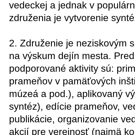
vedeckej a jednak v populár
združenia je vytvorenie synté
2. Združenie je neziskovým 
na výskum dejín mesta. Pre
podporované aktivity sú: pri
prameňov v pamäťových inštit
múzeá a pod.), aplikovaný v
syntéz), edície prameňov, v
publikácie, organizovanie ved
akcií pre verejnosť (najmä k