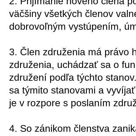
2. Prijímanie nového člena p
väčšiny všetkých členov val
dobrovoľným vystúpením, úm
3. Člen združenia má právo 
združenia, uchádzať sa o fun
združení podľa týchto stanov
sa týmito stanovami a vyvíjať
je v rozpore s poslaním zdru
4. So zánikom členstva zanika