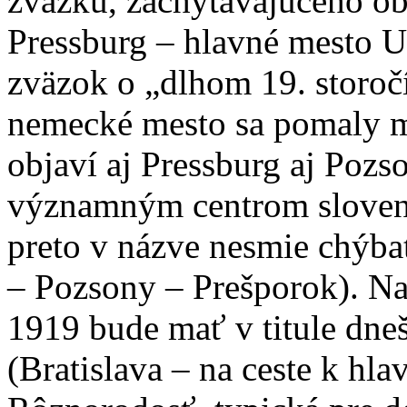
zväzku, zachytávajúceho ob
Pressburg – hlavné mesto 
zväzok o „dlhom 19. storočí
nemecké mesto sa pomaly ma
objaví aj Pressburg aj Pozs
významným centrom sloven
preto v názve nesmie chýba
– Pozsony – Prešporok). N
1919 bude mať v titule dn
(Bratislava – na ceste k hl