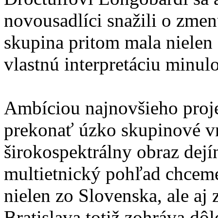
novousadlíci snažili o zme
skupina pritom mala nielen 
vlastnú interpretáciu minulo
Ambíciou najnovšieho projek
prekonať úzko skupinové v
širokospektrálny obraz dejí
multietnický pohľad chcem
nielen zo Slovenska, ale aj
Bratislava totiž zohráva dôl