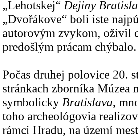
„Lehotskej“
Dejiny Bratisl
„Dvořákove“ boli iste najpút
autorovým zvykom, oživil d
predošlým prácam chýbalo.
Počas druhej polovice 20. 
stránkach zborníka Múzea 
symbolicky
Bratislava
, mn
toho archeológovia realizov
rámci Hradu, na území mest