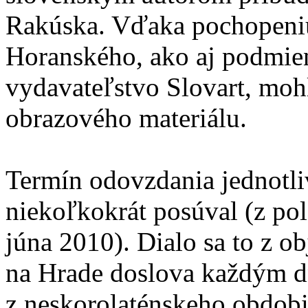
Rakúska. Vďaka pochopeniu 
Horanského, ako aj podmien
vydavateľstvo Slovart, moh
obrazového materiálu.
Termín odovzdania jednotli
niekoľkokrát posúval (z pol
júna 2010). Dialo sa to z o
na Hrade doslova každým 
z neskorolaténskeho obdobia