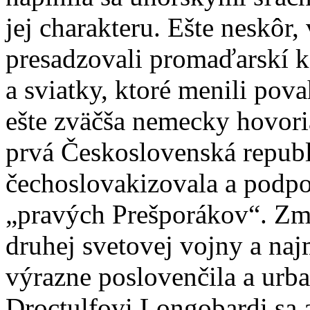
jej charakteru. Ešte neskôr, 
presadzovali promaďarskí k
a sviatky, ktoré menili po
ešte zväčša nemecky hovor
prvá Československá repub
čechoslovakizovala a podpo
„pravých Prešporákov“. Zm
druhej svetovej vojny a naj
výrazne poslovenčila a urb
Droctulfovi Longobardi sa aj