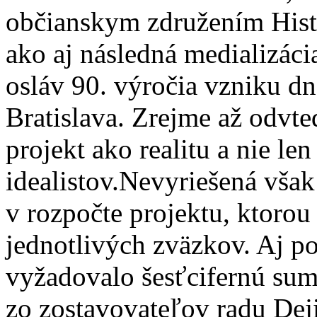
občianskym združením Histo
ako aj následná medializáci
osláv 90. výročia vzniku d
Bratislava. Zrejme až odvted
projekt ako realitu a nie le
idealistov.Nevyriešená však
v rozpočte projektu, ktorou
jednotlivých zväzkov. Aj 
vyžadovalo šesťcifernú su
zo zostavovateľov radu Dej