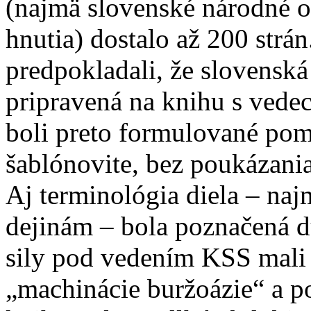
(najmä slovenské národné o
hnutia) dostalo až 200 strán
predpokladali, že slovenská 
pripravená na knihu s vede
boli preto formulované pom
šablónovite, bez poukázania
Aj terminológia diela – naj
dejinám – bola poznačená 
sily pod vedením KSS mali p
„machinácie buržoázie“ a p