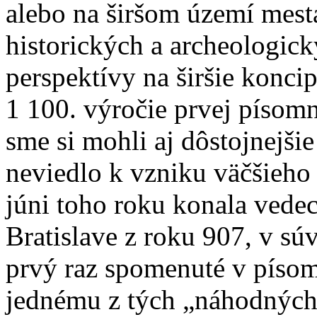
alebo na širšom území mest
historických a archeologic
perspektívy na širšie koncip
1 100. výročie prvej písomn
sme si mohli aj dôstojnejši
neviedlo k vzniku väčšieho
júni toho roku konala vedec
Bratislave z roku 907, v súv
prvý raz spomenuté v píso
jednému z tých „náhodných 