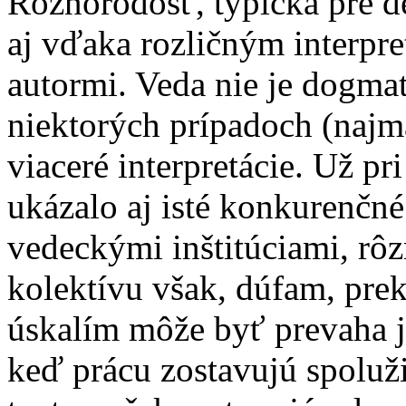
Rôznorodosť, typická pre de
aj vďaka rozličným interpr
autormi. Veda nie je dogmati
niektorých prípadoch (najm
viaceré interpretácie. Už p
ukázalo aj isté konkurenčn
vedeckými inštitúciami, rô
kolektívu však, dúfam, pre
úskalím môže byť prevaha 
keď prácu zostavujú spolužia