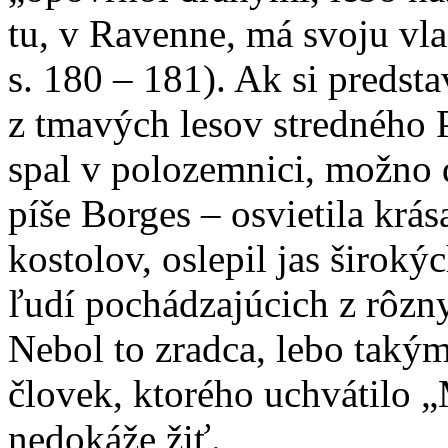
tu, v Ravenne, má svoju vl
s. 180 – 181). Ak si predst
z tmavých lesov stredného P
spal v polozemnici, možno 
píše Borges – osvietila kr
kostolov, oslepil jas širok
ľudí pochádzajúcich z rôzny
Nebol to zradca, lebo takým
človek, ktorého uchvátilo „
nedokáže žiť.