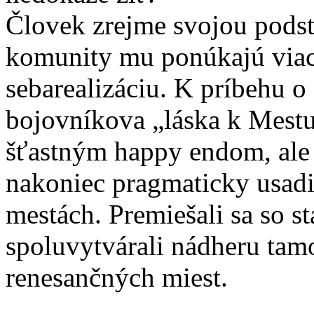
Človek zrejme svojou podst
komunity mu ponúkajú viac
sebarealizáciu. K príbehu o
bojovníkova „láska k Mestu
šťastným happy endom, ale 
nakoniec pragmaticky usad
mestách. Premiešali sa so s
spoluvytvárali nádheru tam
renesančných miest.