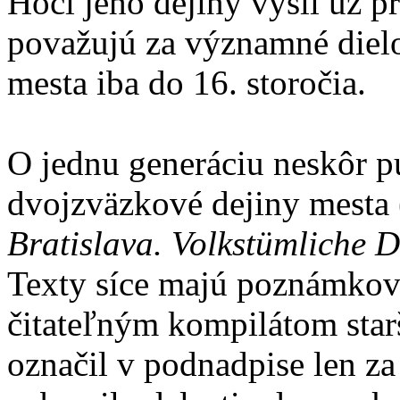
Hoci jeho dejiny vyšli už p
považujú za významné dielo
mesta iba do 16. storočia.
O jednu generáciu neskôr 
dvojzväzkové dejiny mesta 
Bratislava. Volkstümliche 
Texty síce majú poznámkový
čitateľným kompilátom starše
označil v podnadpise len za