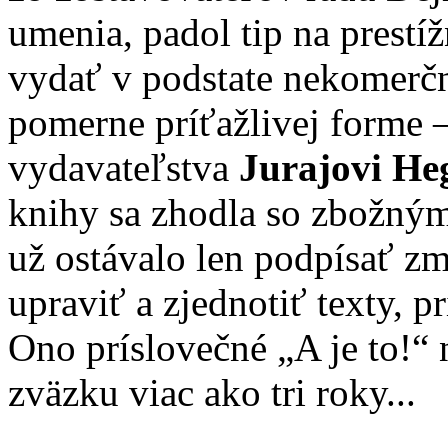
umenia, padol tip na prestí
vydať v podstate nekomerč
pomerne príťažlivej forme –
vydavateľstva
Jurajovi He
knihy sa zhodla so zbožnými
už ostávalo len podpísať zm
upraviť a zjednotiť texty, p
Ono príslovečné „A je to!“ 
zväzku viac ako tri roky...