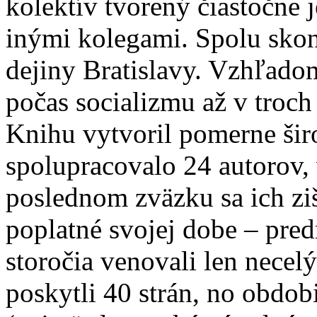
kolektív tvorený čiastočne j
inými kolegami. Spolu skon
dejiny Bratislavy. Vzhľado
počas socializmu až v troc
Knihu vytvoril pomerne šir
spolupracovalo 24 autorov, v
poslednom zväzku sa ich ziš
poplatné svojej dobe – pre
storočia venovali len necel
poskytli 40 strán, no obdobi