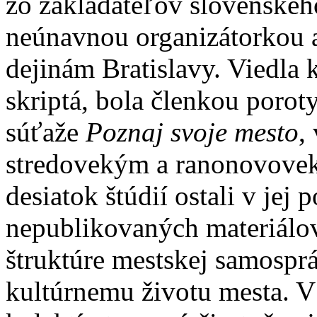
zo zakladateľov slovenského
neúnavnou organizátorkou 
dejinám Bratislavy. Viedla 
skriptá, bola členkou porot
súťaže
Poznaj svoje mesto
,
stredovekým a ranonovove
desiatok štúdií ostali v jej 
nepublikovaných materiálo
štruktúre mestskej samosprá
kultúrnemu životu mesta. V 