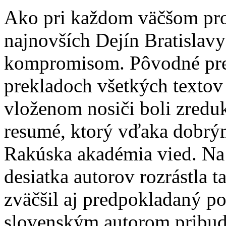
Ako pri každom väčšom proj
najnovších Dejín Bratislavy
kompromisom. Pôvodné pred
prekladoch všetkých textov
vloženom nosiči boli zred
resumé, ktorý vďaka dobrý
Rakúska akadémia vied. Na 
desiatka autorov rozrástla 
zväčšil aj predpokladaný po
slovenským autorom pribudl