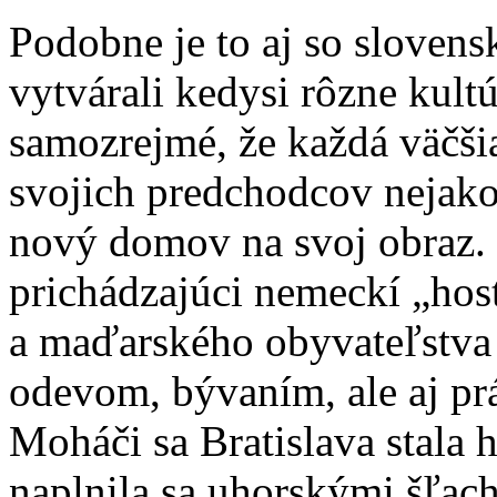
Podobne je to aj so slovens
vytvárali kedysi rôzne kultú
samozrejmé, že každá väčši
svojich predchodcov nejako 
nový domov na svoj obraz.
prichádzajúci nemeckí „hos
a maďarského obyvateľstva c
odevom, bývaním, ale aj pr
Moháči sa Bratislava stala
naplnila sa uhorskými šľacht