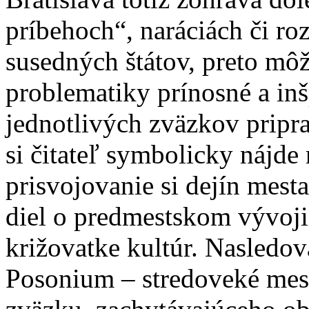
príbehoch“, naráciách či roz
susedných štátov, preto môž
problematiky prínosné a inš
jednotlivých zväzkov pripr
si čitateľ symbolicky nájde 
prisvojovanie si dejín mes
diel o predmestskom vývoji
križovatke kultúr. Nasledo
Posonium – stredoveké mest