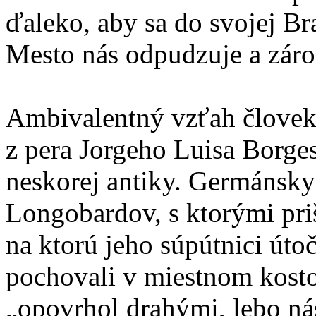
ďaleko, aby sa do svojej Br
Mesto nás odpudzuje a zárov
Ambivalentný vzťah človek
z pera Jorgeho Luisa Borge
neskorej antiky. Germánsky
Longobardov, s ktorými priš
na ktorú jeho súpútnici úto
pochovali v miestnom kostol
„opovrhol drahými, lebo nás