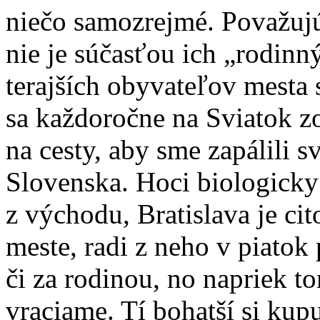
niečo samozrejmé. Považujú
nie je súčasťou ich „rodinný
terajších obyvateľov mesta s
sa každoročne na Sviatok z
na cesty, aby sme zapálili s
Slovenska. Hoci biologicky
z východu, Bratislava je c
meste, radi z neho v piato
či za rodinou, no napriek 
vraciame. Tí bohatší si kupu