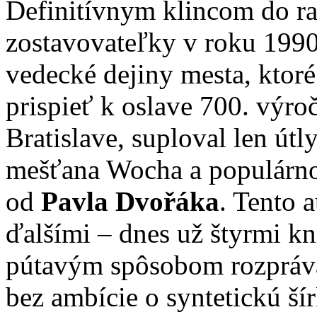
Definitívnym klincom do ra
zostavovateľky v roku 1990.
vedecké dejiny mesta, ktor
prispieť k oslave 700. výro
Bratislave, suploval len útl
mešťana Wocha a populárn
od
Pavla Dvořáka
. Tento a
ďalšími – dnes už štyrmi kn
pútavým spôsobom rozpráva 
bez ambície o syntetickú ší