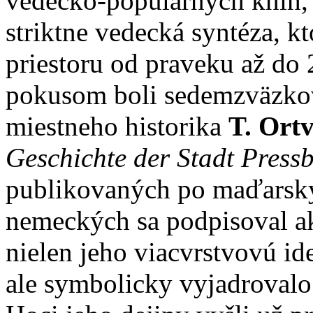
vedecko-populárnych kníh, 
striktne vedecká syntéza, kt
priestoru od praveku až do 
pokusom boli sedemzväzkov
miestneho historika
T. Ort
Geschichte der Stadt Press
publikovaných po maďarsky
nemeckých sa podpisoval ak
nielen jeho viacvrstvovú i
ale symbolicky vyjadrovalo 