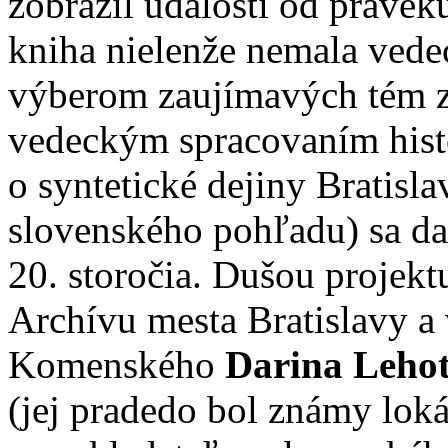
zobrazil udalosti od pravek
kniha nielenže nemala vedec
výberom zaujímavých tém z
vedeckým spracovaním histó
o syntetické dejiny Bratisl
slovenského pohľadu) sa da
20. storočia. Dušou projekt
Archívu mesta Bratislavy a 
Komenského
Darina Leho
(jej pradedo bol známy loká