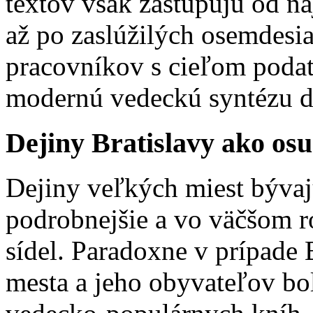
textov však zastupujú od na
až po zaslúžilých osemdesi
pracovníkov s cieľom podať 
modernú vedeckú syntézu d
Dejiny Bratislavy ako osu
Dejiny veľkých miest bývaj
podrobnejšie a vo väčšom r
sídel. Paradoxne v prípade Br
mesta a jeho obyvateľov bo