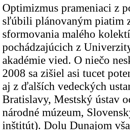
Optimizmus prameniaci z po
sľúbili plánovaným piatim 
sformovania malého kolekt
pochádzajúcich z Univerzi
akadémie vied. O niečo nes
2008 sa zišiel asi tucet po
aj z ďalších vedeckých us
Bratislavy, Mestský ústav 
národné múzeum, Slovenský
inštitút). Dolu Dunajom vša